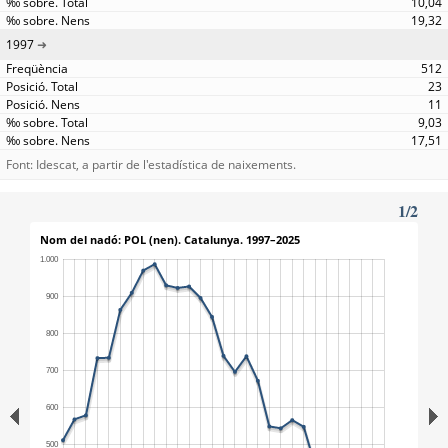
10,04
19,32
1997
512
23
11
9,03
17,51
Font: Idescat, a partir de l'estadística de naixements.