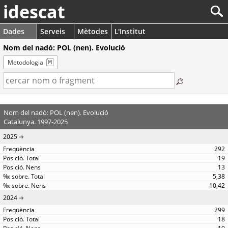
idescat
Dades
Serveis
Mètodes
L'Institut
Nom del nadó: POL (nen). Evolució
Metodologia
Nom del nadó: POL (nen). Evolució
Catalunya. 1997-2025
2025
292
19
13
5,38
10,42
2024
299
18