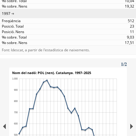
10,04
19,32
1997
512
23
11
9,03
17,51
Font: Idescat, a partir de l'estadística de naixements.