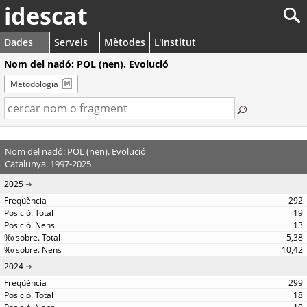
idescat
Dades
Serveis
Mètodes
L'Institut
Nom del nadó: POL (nen). Evolució
Metodologia
Nom del nadó: POL (nen). Evolució
Catalunya. 1997-2025
2025
292
19
13
5,38
10,42
2024
299
18