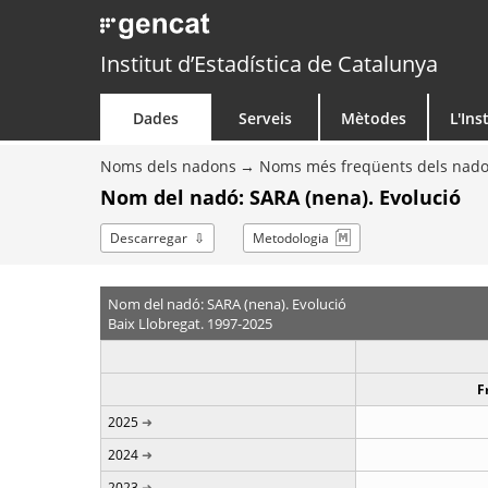
Institut d’Estadística de Catalunya
Dades
Serveis
Mètodes
L'Ins
Noms dels nadons
Noms més freqüents dels nad
Nom del nadó: SARA (nena). Evolució
Descarregar
Metodologia
Nom del nadó: SARA (nena). Evolució
Baix Llobregat. 1997-2025
F
2025
2024
2023