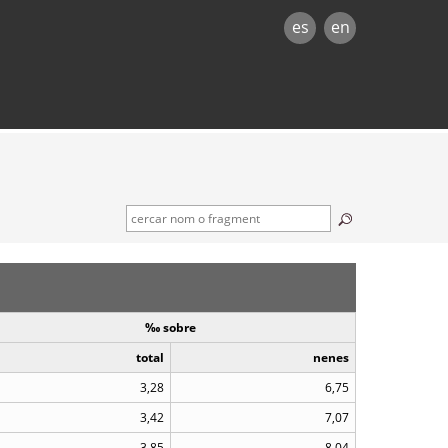
es
en
‰ sobre
total
nenes
3,28
6,75
3,42
7,07
3,85
8,04