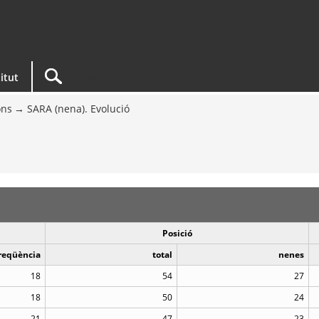
titut
ons
SARA (nena). Evolució
Posició
reqüència
total
nenes
18
54
27
18
50
24
21
47
23