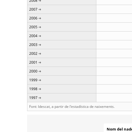
2008
2007
2006
2005
2004
2003
2002
2001
2000
1999
1998
1997
Font: Idescat, a partir de l'estadística de naixements.