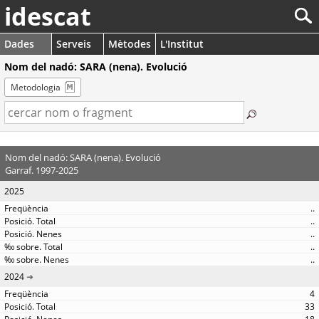
idescat
Dades
Serveis
Mètodes
L'Institut
Nom del nadó: SARA (nena). Evolució
Metodologia
Nom del nadó: SARA (nena). Evolució
Garraf. 1997-2025
2025
..
..
..
..
..
2024
4
33