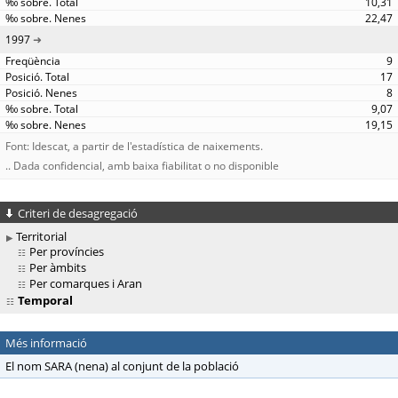
10,31
22,47
1997
9
17
8
9,07
19,15
Font: Idescat, a partir de l'estadística de naixements.
.. Dada confidencial, amb baixa fiabilitat o no disponible
Criteri de desagregació
Territorial
Per províncies
Per àmbits
Per comarques i Aran
Temporal
Més informació
El nom SARA (nena) al conjunt de la població