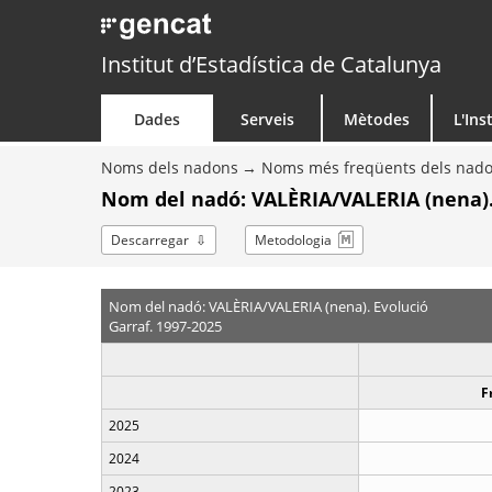
Institut d’Estadística de Catalunya
Dades
Serveis
Mètodes
L'Ins
Noms dels nadons
Noms més freqüents dels nad
Nom del nadó: VALÈRIA/VALERIA (nena).
Descarregar
Metodologia
Nom del nadó: VALÈRIA/VALERIA (nena). Evolució
Garraf. 1997-2025
F
2025
2024
2023