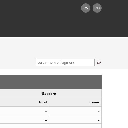
es
en
‰ sobre
total
nenes
..
..
..
..
..
..