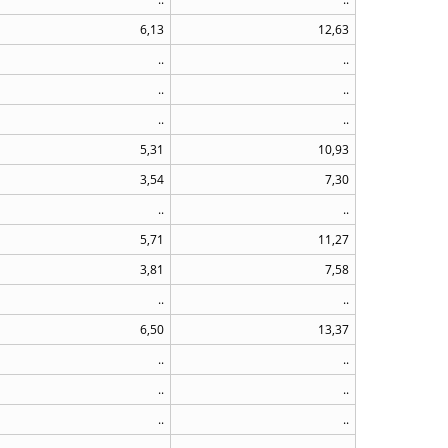
6,13
12,63
..
..
..
..
..
..
5,31
10,93
3,54
7,30
..
..
5,71
11,27
3,81
7,58
..
..
6,50
13,37
..
..
..
..
..
..