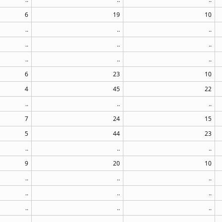
6
19
10
..
..
..
..
..
..
..
..
..
6
23
10
4
45
22
..
..
..
7
24
15
5
44
23
..
..
..
9
20
10
..
..
..
..
..
..
..
..
..