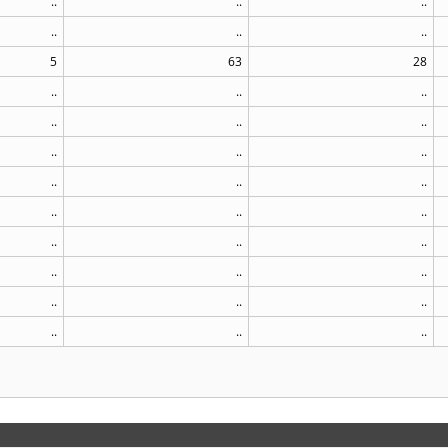
..
..
..
..
..
..
5
63
28
..
..
..
..
..
..
..
..
..
..
..
..
..
..
..
..
..
..
..
..
..
..
..
..
..
..
..