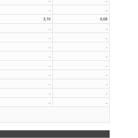
..
..
..
..
3,10
6,68
..
..
..
..
..
..
..
..
..
..
..
..
..
..
..
..
..
..