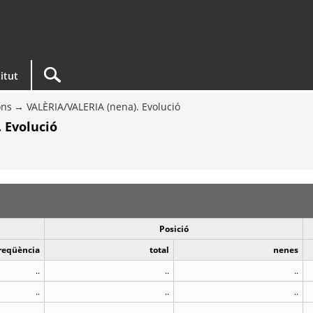
titut
ons
VALÈRIA/VALERIA (nena). Evolució
 Evolució
Posició
reqüència
total
nenes
..
..
..
..
..
..
..
..
..