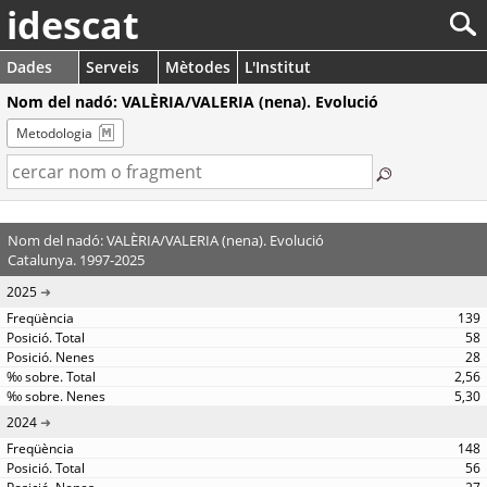
idescat
Dades
Serveis
Mètodes
L'Institut
Nom del nadó: VALÈRIA/VALERIA (nena). Evolució
Metodologia
Nom del nadó: VALÈRIA/VALERIA (nena). Evolució
Catalunya. 1997-2025
2025
139
58
28
2,56
5,30
2024
148
56