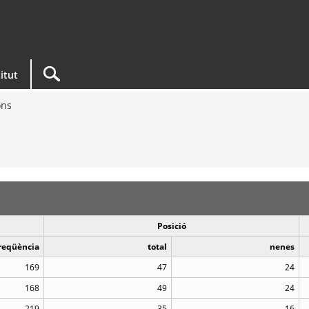
titut
ons
Posició
reqüència
total
nenes
169
47
24
168
49
24
219
35
16