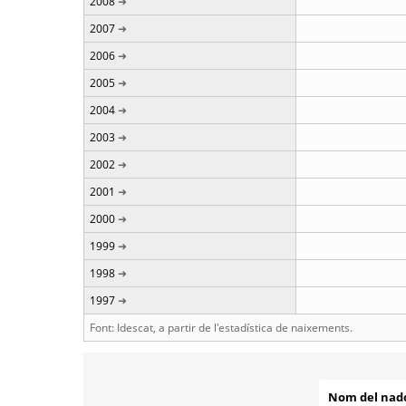
2008
2007
2006
2005
2004
2003
2002
2001
2000
1999
1998
1997
Font: Idescat, a partir de l'estadística de naixements.