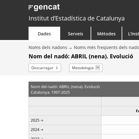
Institut d’Estadística de Catalunya
Dades
Serveis
Mètodes
L'Ins
Noms dels nadons
Noms més freqüents dels nad
Nom del nadó: ABRIL (nena). Evolució
Descarregar
Metodologia
Nom del nadó: ABRIL (nena). Evolució
Catalunya. 1997-2025
F
2025
2024
2023