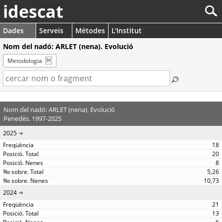
idescat
Dades
Serveis
Mètodes
L'Institut
Nom del nadó: ARLET (nena). Evolució
Metodologia
Nom del nadó: ARLET (nena). Evolució
Penedès. 1997-2025
2025
18
20
8
5,26
10,73
2024
21
13