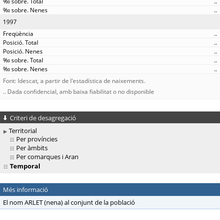
..
..
1997
..
..
..
..
..
Font: Idescat, a partir de l'estadística de naixements.
.. Dada confidencial, amb baixa fiabilitat o no disponible
Criteri de desagregació
Territorial
Per províncies
Per àmbits
Per comarques i Aran
Temporal
Més informació
El nom ARLET (nena) al conjunt de la població