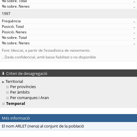
..
..
1997
..
..
..
..
..
Font: Idescat, a partir de l'estadística de naixements.
.. Dada confidencial, amb baixa fiabilitat o no disponible
Criteri de desagregació
Territorial
Per províncies
Per àmbits
Per comarques i Aran
Temporal
Més informació
El nom ARLET (nena) al conjunt de la població