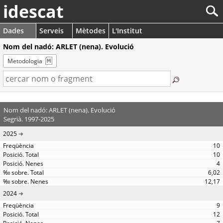
idescat
Dades
Serveis
Mètodes
L'Institut
Nom del nadó: ARLET (nena). Evolució
Metodologia
Nom del nadó: ARLET (nena). Evolució
Segrià. 1997-2025
2025
10
10
4
6,02
12,17
2024
9
12