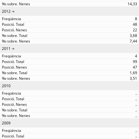
14,33
2012
8
48
22
3,68
7,44
2011
4
99
47
1,69
3,51
2010
..
..
..
..
..
2009
..
..