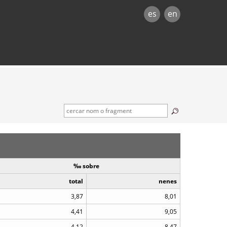
es
en
‰ sobre
total
nenes
3,87
8,01
4,41
9,05
4,12
8,47