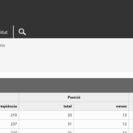
titut
ons
Posició
reqüència
total
nenes
210
33
13
237
31
12
223
31
14