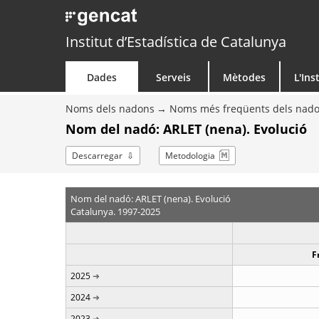
Institut d’Estadística de Catalunya
Dades
Serveis
Mètodes
L'Ins
Noms dels nadons
Noms més freqüents dels nad
Nom del nadó: ARLET (nena). Evolució
Descarregar
Metodologia
Nom del nadó: ARLET (nena). Evolució
Catalunya. 1997-2025
F
2025
2024
2023