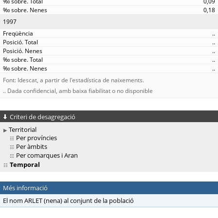
0,09
0,18
1997
..
..
..
..
..
Font: Idescat, a partir de l'estadística de naixements.
.. Dada confidencial, amb baixa fiabilitat o no disponible
Criteri de desagregació
Territorial
Per províncies
Per àmbits
Per comarques i Aran
Temporal
Més informació
El nom ARLET (nena) al conjunt de la població