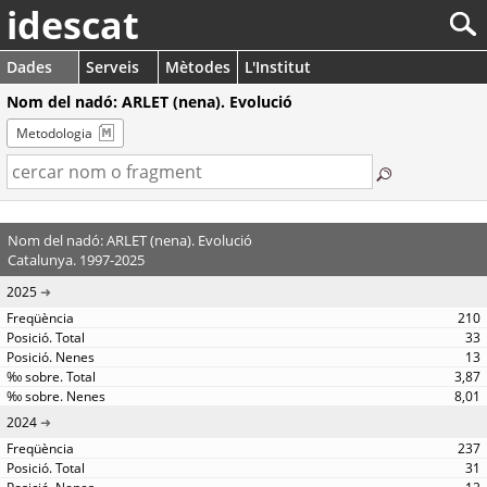
idescat
Dades
Serveis
Mètodes
L'Institut
Nom del nadó: ARLET (nena). Evolució
Metodologia
Nom del nadó: ARLET (nena). Evolució
Catalunya. 1997-2025
2025
210
33
13
3,87
8,01
2024
237
31