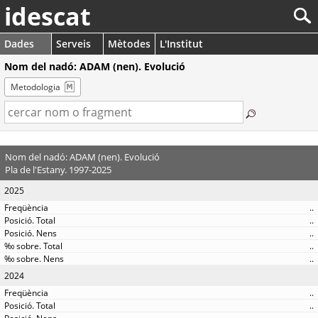
idescat
Dades
Serveis
Mètodes
L'Institut
Nom del nadó: ADAM (nen). Evolució
Metodologia
Nom del nadó: ADAM (nen). Evolució
Pla de l'Estany. 1997-2025
2025
..
..
..
..
..
2024
..
..