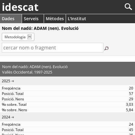
idescat
Dades
Serveis
Mètodes
L'Institut
Nom del nadó: ADAM (nen). Evolució
Metodologia
Nom del nadó: ADAM (nen). Evolució
Vallès Occidental. 1997-2025
2025
20
57
29
3,03
5,84
2024
24
45