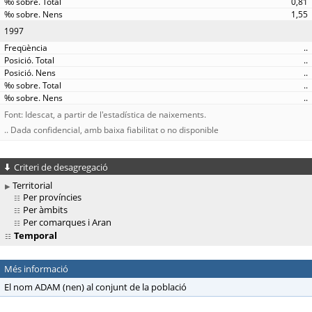
0,81
1,55
1997
..
..
..
..
..
Font: Idescat, a partir de l'estadística de naixements.
.. Dada confidencial, amb baixa fiabilitat o no disponible
Criteri de desagregació
Territorial
Per províncies
Per àmbits
Per comarques i Aran
Temporal
Més informació
El nom ADAM (nen) al conjunt de la població