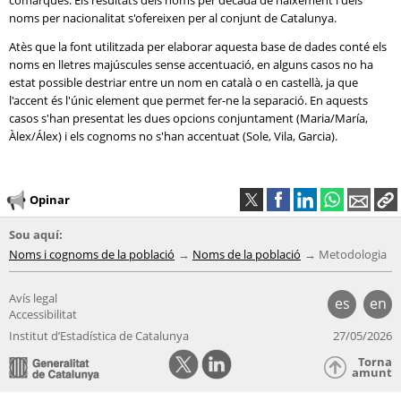
comarques. Els resultats dels noms per dècada de naixement i dels
noms per nacionalitat s'ofereixen per al conjunt de Catalunya.
Atès que la font utilitzada per elaborar aquesta base de dades conté els
noms en lletres majúscules sense accentuació, en alguns casos no ha
estat possible destriar entre un nom en català o en castellà, ja que
l'accent és l'únic element que permet fer-ne la separació. En aquests
casos s'han presentat les dues opcions conjuntament (Maria/María,
Àlex/Álex) i els cognoms no s'han accentuat (Sole, Vila, Garcia).
Opinar
Sou aquí:
Noms i cognoms de la població
Noms de la població
Metodologia
Avís legal
es
en
Accessibilitat
Institut d’Estadística de Catalunya
27/05/2026
Torna
amunt