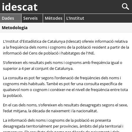
idescat
Dades
Serveis
Mètodes
L'Institut
Metodologia
L'Institut d'Estadística de Catalunya (Idescat) ofereix informació relativa
a la freqüència dels noms i cognoms de la població resident a partir de la
informació del Cens de població i habitatges de l'INE.
S'ofereixen els resultats pels noms i cognoms amb freqüència igual o
superior a 4 per al conjunt de Catalunya.
La consulta es pot fer segons l'ordenació de freqüències dels noms i
cognoms més habituals. També es pot fer una consulta específica de
qualsevol nom o cognom i conèixer-ne el nivell de freqüència entre tota
la població.
En el cas dels noms, s'ofereixen els resultats desagregats segons el sexe,
l'edat mitjana, la dècada de naixement i la nacionalitat.
La informació dels noms i cognoms de la població es presenta
desagregada territorialment per províncies, àmbits del pla territorial i