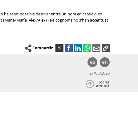
no ha estat possible destriar entre un nom en català o en
nt (Maria/María, Àlex/Álex) i els cognoms no s'han accentuat
Compartir
es
en
27/05/2026
Torna
amunt