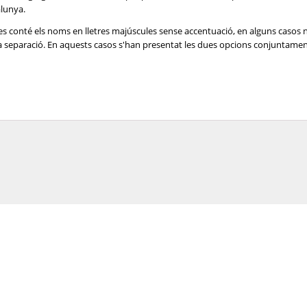
alunya.
es conté els noms en lletres majúscules sense accentuació, en alguns casos 
e la separació. En aquests casos s'han presentat les dues opcions conjuntame