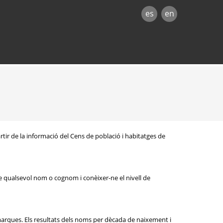
es
en
rtir de la informació del Cens de població i habitatges de
e qualsevol nom o cognom i conèixer-ne el nivell de
omarques. Els resultats dels noms per dècada de naixement i