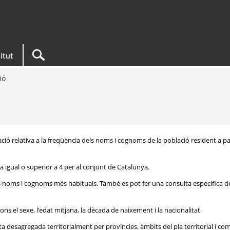
titut
ió
ació relativa a la freqüència dels noms i cognoms de la població resident a pa
 igual o superior a 4 per al conjunt de Catalunya.
ls noms i cognoms més habituals. També es pot fer una consulta específica d
ons el sexe, l'edat mitjana, la dècada de naixement i la nacionalitat.
 desagregada territorialment per províncies, àmbits del pla territorial i c