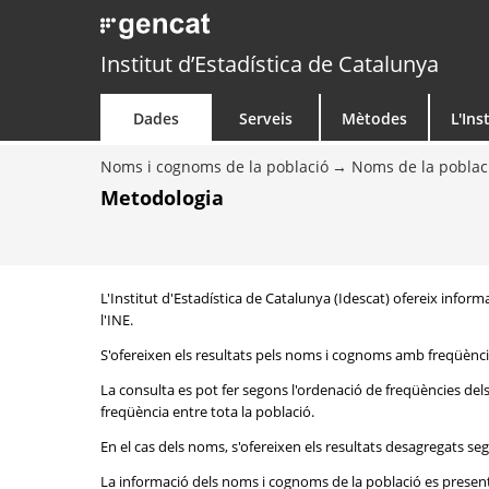
Institut d’Estadística de Catalunya
Dades
Serveis
Mètodes
L'Ins
Noms i cognoms de la població
Noms de la poblac
Metodologia
L'Institut d'Estadística de Catalunya (Idescat) ofereix inform
l'INE.
S'ofereixen els resultats pels noms i cognoms amb freqüència
La consulta es pot fer segons l'ordenació de freqüències de
freqüència entre tota la població.
En el cas dels noms, s'ofereixen els resultats desagregats seg
La informació dels noms i cognoms de la població es presenta