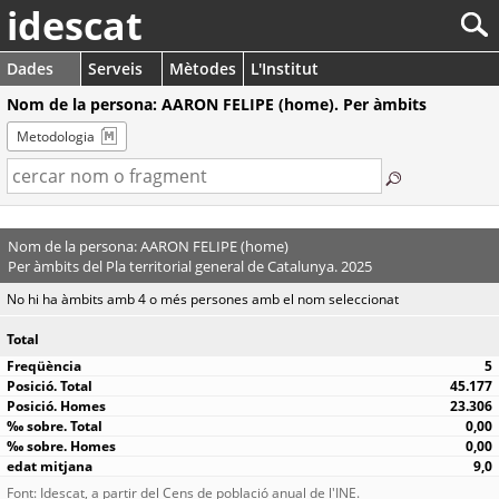
idescat
Dades
Serveis
Mètodes
L'Institut
Nom de la persona: AARON FELIPE (home). Per àmbits
Metodologia
Nom de la persona: AARON FELIPE (home)
Per àmbits del Pla territorial general de Catalunya. 2025
No hi ha àmbits amb 4 o més persones amb el nom seleccionat
Total
5
45.177
23.306
0,00
0,00
9,0
Font: Idescat, a partir del Cens de població anual de l'INE.