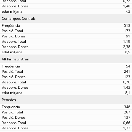
0,72
1,48
7,3
Comarques Centrals
513
173
91
1,19
2,38
8,9
Alt Pirineu i Aran
54
241
123
0,70
1,43
8,1
Penedès
348
267
137
0,66
1,32