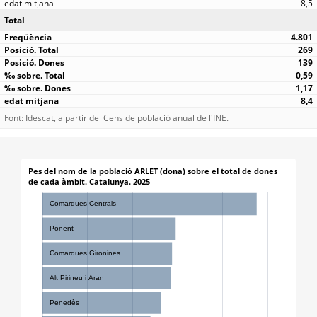
8,5
Total
4.801
269
139
0,59
1,17
8,4
Font: Idescat, a partir del Cens de població anual de l'INE.