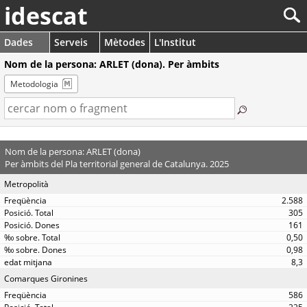
idescat
Dades
Serveis
Mètodes
L'Institut
Nom de la persona: ARLET (dona). Per àmbits
Metodologia
Nom de la persona: ARLET (dona)
Per àmbits del Pla territorial general de Catalunya. 2025
Metropolità
2.588
305
161
0,50
0,98
8,3
Comarques Gironines
586