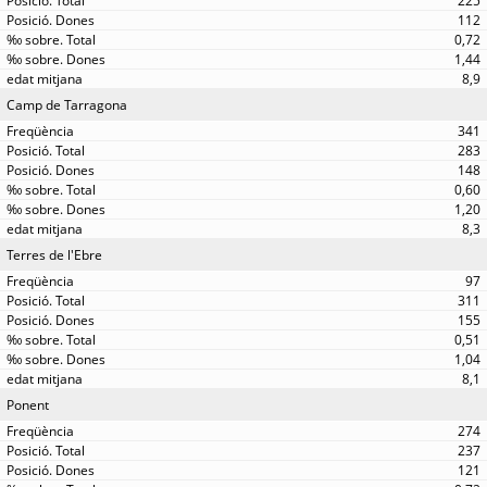
225
112
0,72
1,44
8,9
Camp de Tarragona
341
283
148
0,60
1,20
8,3
Terres de l'Ebre
97
311
155
0,51
1,04
8,1
Ponent
274
237
121