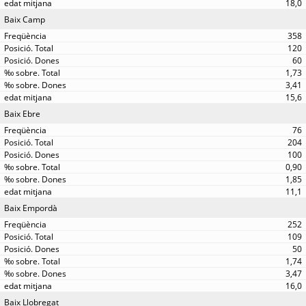
18,0
Baix Camp
358
120
60
1,73
3,41
15,6
Baix Ebre
76
204
100
0,90
1,85
11,1
Baix Empordà
252
109
50
1,74
3,47
16,0
Baix Llobregat