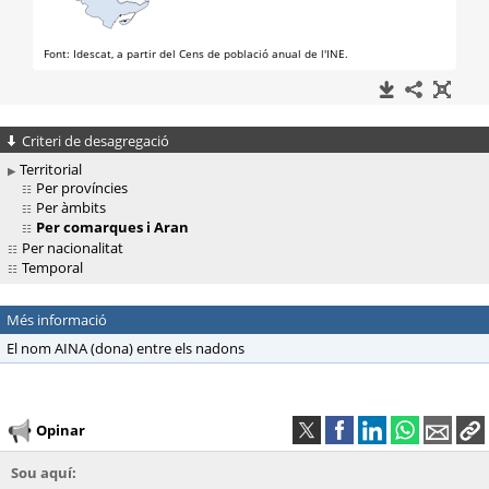
Criteri de desagregació
Territorial
Per províncies
Per àmbits
Per comarques i Aran
Per nacionalitat
Temporal
Més informació
El nom AINA (dona) entre els nadons
Opinar
Sou aquí: