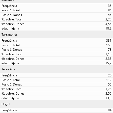
35
84
46
2,25
4,56
18,2
Tarragonès
331
155
78
1,18
2,35
15,2
Terra Alta
20
112
55
1,76
3,56
13,0
Urgell
84