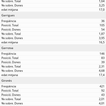
1,64
3,25
17,0
Garrigues
36
105
54
1,87
3,95
16,5
Garrotxa
146
83
39
2,31
4,68
17,4
Gironès
421
92
43
2,01
4,01