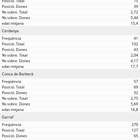
75
39
2,72
5,44
15,4
Cerdanya
41
102
43
2,04
4,17
17,7
Conca de Barberà
57
69
32
2,75
5,69
16,8
Garraf
270
127
65