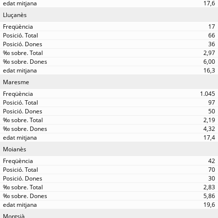
17,6
Lluçanès
17
66
36
2,97
6,00
16,3
Maresme
1.045
97
50
2,19
4,32
17,4
Moianès
42
70
30
2,83
5,86
19,6
Montsià