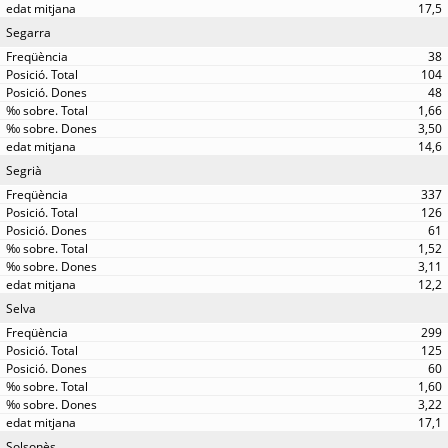
17,5
Segarra
38
104
48
1,66
3,50
14,6
Segrià
337
126
61
1,52
3,11
12,2
Selva
299
125
60
1,60
3,22
17,1
Solsonès