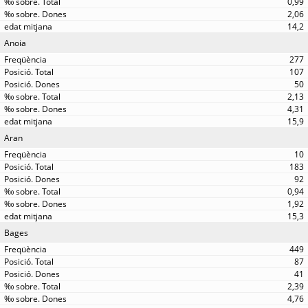
0,99
2,06
14,2
Anoia
277
107
50
2,13
4,31
15,9
Aran
10
183
92
0,94
1,92
15,3
Bages
449
87
41
2,39
4,76