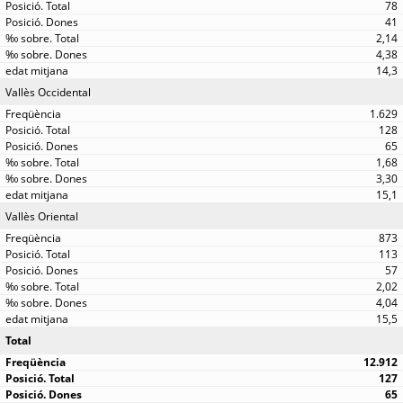
78
41
2,14
4,38
14,3
Vallès Occidental
1.629
128
65
1,68
3,30
15,1
Vallès Oriental
873
113
57
2,02
4,04
15,5
Total
12.912
127
65