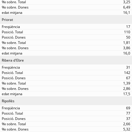
3,25
6,49
16,1
Priorat
17
110
50
1,81
3,86
16,0
Ribera d'Ebre
31
142
67
1,39
2,86
17,5
Ripollès
69
77
37
2,66
5,32