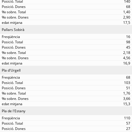
140
68
1,40
2,90
17,5
Pallars Sobirà
16
98
45
2,18
4,56
16,9
Pla d'Urgell
68
103
51
1,76
3,66
15,3
Pla de l'Estany
110
57
27