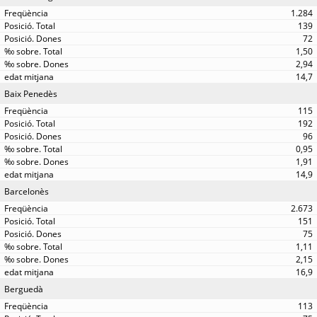
1.284
139
72
1,50
2,94
14,7
Baix Penedès
115
192
96
0,95
1,91
14,9
Barcelonès
2.673
151
75
1,11
2,15
16,9
Berguedà
113