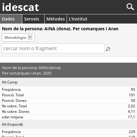
idescat
Dades
Serveis
Mètodes
L'Institut
Nom de la persona: AINA (dona). Per comarques i Aran
Metodologia
Nom de la persona: AINA (dona)
Per comarques i Aran. 2025
Alt Camp
95
101
50
2,02
4,11
17,1
Alt Empordà
229