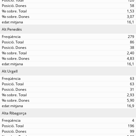
120
58
1,53
3,07
16,1
Alt Penedès
279
86
38
2,40
4,83
16,1
Alt Urgell
63
63
31
2,93
5,90
16,9
Alta Ribagorça
4
196
99