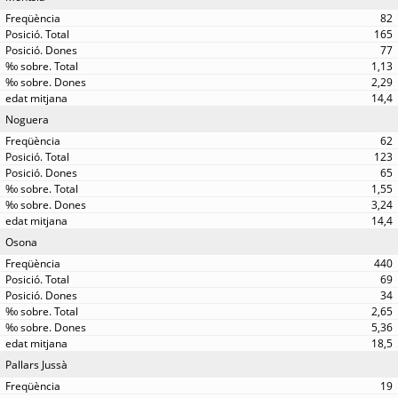
82
165
77
1,13
2,29
14,4
Noguera
62
123
65
1,55
3,24
14,4
Osona
440
69
34
2,65
5,36
18,5
Pallars Jussà
19