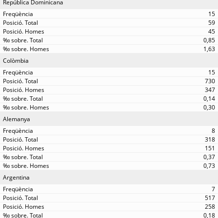
República Dominicana
15
59
45
0,85
1,63
Colòmbia
15
730
347
0,14
0,30
Alemanya
8
318
151
0,37
0,73
Argentina
7
517
258
0,18