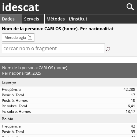
idescat
Dades
Serveis
Mètodes
L'Institut
Nom de la persona: CARLOS (home). Per nacionalitat
Metodologia
Nom de la persona: CARLOS (home)
Per nacionalitat. 2025
Espanya
42.288
17
10
6,41
13,17
Bolívia
42
35