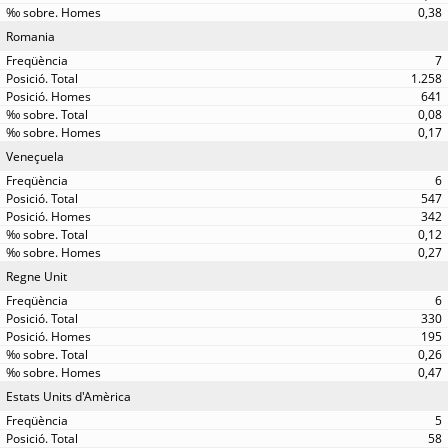
0,38
Romania
7
1.258
641
0,08
0,17
Veneçuela
6
547
342
0,12
0,27
Regne Unit
6
330
195
0,26
0,47
Estats Units d'Amèrica
5
58