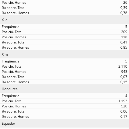
26
0,39
0,78
Xile
5
209
118
0,41
0,85
Xina
5
2.110
943
0,07
0,15
Hondures
4
1.193
520
0,06
0,17
Equador