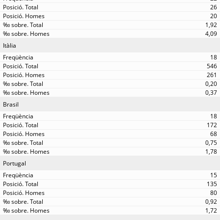
26
20
1,92
4,09
Itàlia
18
546
261
0,20
0,37
Brasil
18
172
68
0,75
1,78
Portugal
15
135
80
0,92
1,72