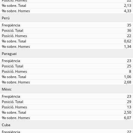
22
2,13
4,33
Perú
35
36
22
0,62
1,34
Paraguai
23
25
8
1,06
2,68
Mèxic
23
29
13
2,50
6,07
Cuba
22