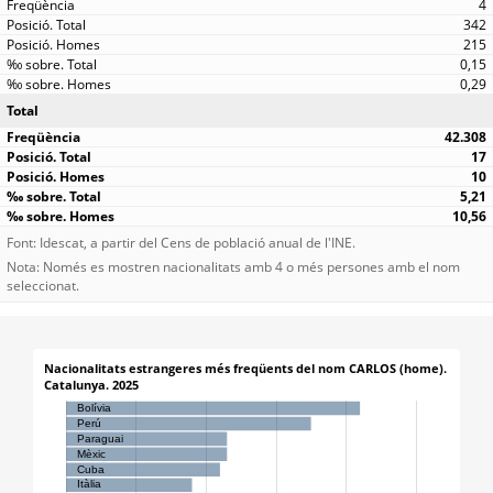
4
342
215
0,15
0,29
Total
42.308
17
10
5,21
10,56
Font: Idescat, a partir del Cens de població anual de l'INE.
Nota: Només es mostren nacionalitats amb 4 o més persones amb el nom
seleccionat.