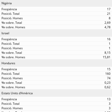
Nigèria
17
21
8
2,69
4,78
Israel
16
1
1
8,15
15,81
Hondures
15
160
74
0,23
0,62
Estats Units d'Amèrica
13
3
3