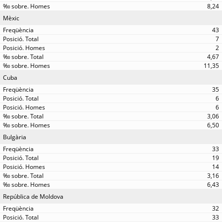
8,24
Mèxic
43
7
2
4,67
11,35
Cuba
35
6
6
3,06
6,50
Bulgària
33
19
14
3,16
6,43
República de Moldova
32
33