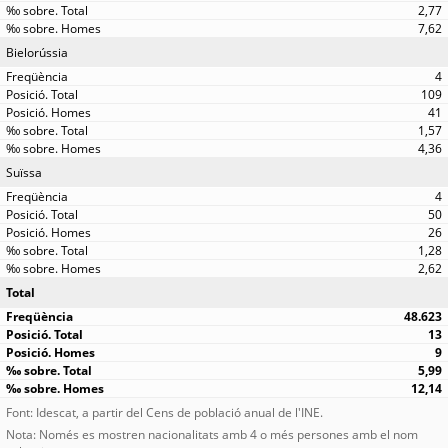
2,77
7,62
Bielorússia
4
109
41
1,57
4,36
Suïssa
4
50
26
1,28
2,62
Total
48.623
13
9
5,99
12,14
Font: Idescat, a partir del Cens de població anual de l'INE.
Nota: Només es mostren nacionalitats amb 4 o més persones amb el nom