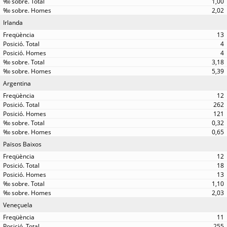
1,00
2,02
Irlanda
13
4
4
3,18
5,39
Argentina
12
262
121
0,32
0,65
Països Baixos
12
18
13
1,10
2,03
Veneçuela
11
255