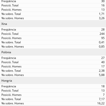
30
16
13
1,71
3,26
Xina
28
244
95
0,41
0,85
Polònia
27
40
17
2,38
5,88
Hongria
18
13
7
7,17
16,22