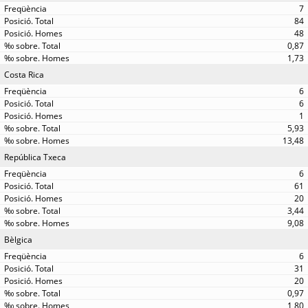
7
84
48
0,87
1,73
Costa Rica
6
6
1
5,93
13,48
República Txeca
6
61
20
3,44
9,08
Bèlgica
6
31
20
0,97
1,80