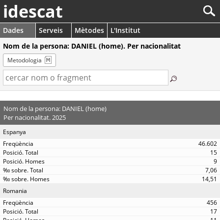
idescat
Dades
Serveis
Mètodes
L'Institut
Nom de la persona: DANIEL (home). Per nacionalitat
Metodologia
Nom de la persona: DANIEL (home)
Per nacionalitat. 2025
Espanya
46.602
15
9
7,06
14,51
Romania
456
17