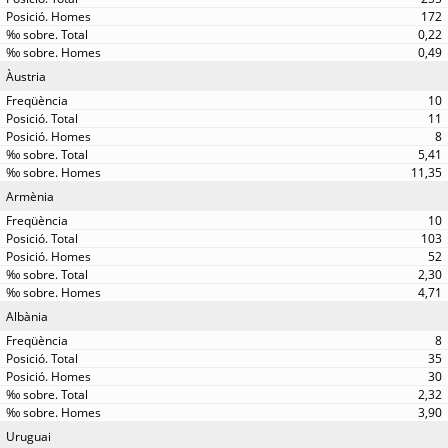
172
0,22
0,49
Àustria
10
11
8
5,41
11,35
Armènia
10
103
52
2,30
4,71
Albània
8
35
30
2,32
3,90
Uruguai