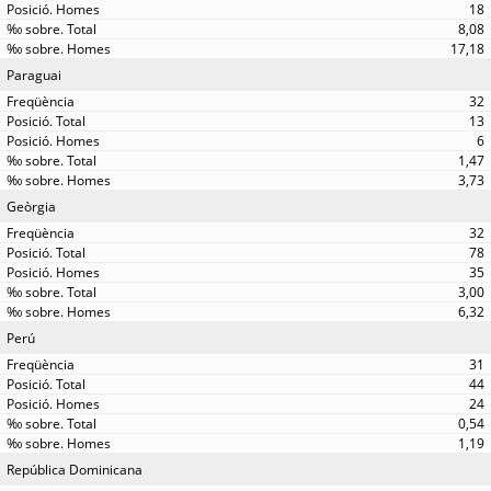
18
8,08
17,18
Paraguai
32
13
6
1,47
3,73
Geòrgia
32
78
35
3,00
6,32
Perú
31
44
24
0,54
1,19
República Dominicana