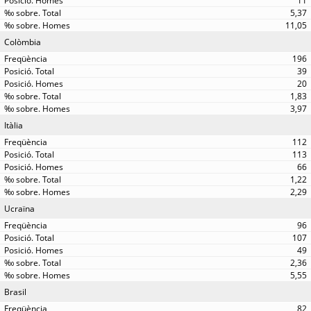
11
5,37
11,05
Colòmbia
196
39
20
1,83
3,97
Itàlia
112
113
66
1,22
2,29
Ucraïna
96
107
49
2,36
5,55
Brasil
82