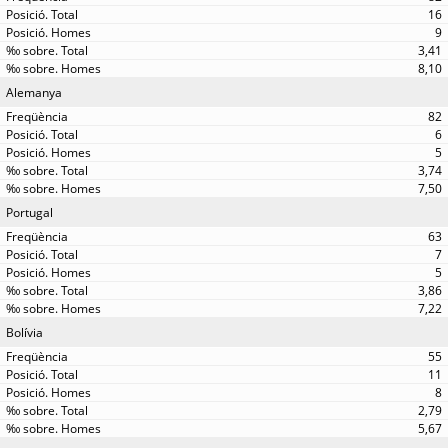
16
9
3,41
8,10
Alemanya
82
6
5
3,74
7,50
Portugal
63
7
5
3,86
7,22
Bolívia
55
11
8
2,79
5,67