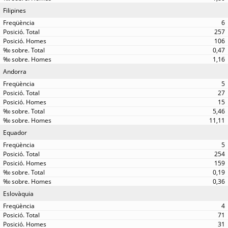
Filipines
6
257
106
0,47
1,16
Andorra
5
27
15
5,46
11,11
Equador
5
254
159
0,19
0,36
Eslovàquia
4
71
31