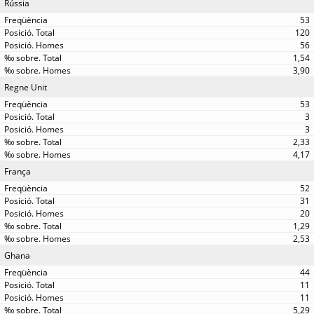
Rússia
53
120
56
1,54
3,90
Regne Unit
53
3
3
2,33
4,17
França
52
31
20
1,29
2,53
Ghana
44
11
11
5,29