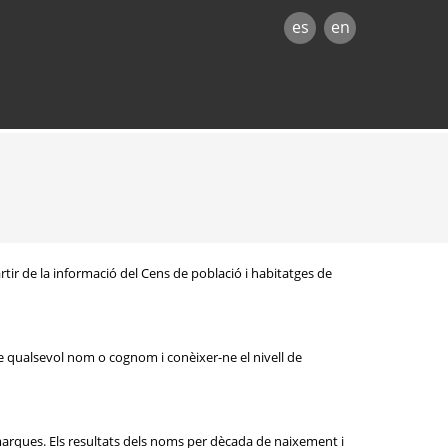
es
en
rtir de la informació del Cens de població i habitatges de
e qualsevol nom o cognom i conèixer-ne el nivell de
omarques. Els resultats dels noms per dècada de naixement i