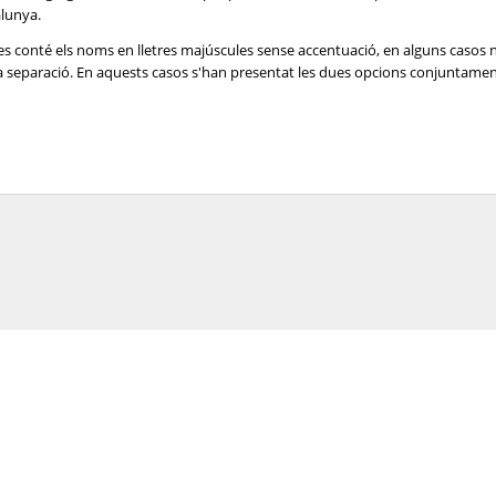
alunya.
es conté els noms en lletres majúscules sense accentuació, en alguns casos 
e la separació. En aquests casos s'han presentat les dues opcions conjuntame