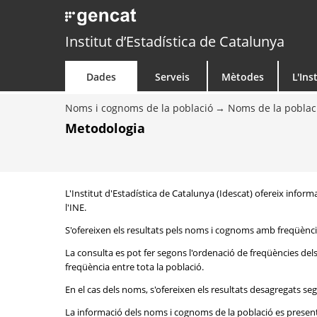
Institut d’Estadística de Catalunya
Dades
Serveis
Mètodes
L'Ins
Noms i cognoms de la població
Noms de la poblac
Metodologia
L'Institut d'Estadística de Catalunya (Idescat) ofereix inform
l'INE.
S'ofereixen els resultats pels noms i cognoms amb freqüència
La consulta es pot fer segons l'ordenació de freqüències de
freqüència entre tota la població.
En el cas dels noms, s'ofereixen els resultats desagregats seg
La informació dels noms i cognoms de la població es presenta