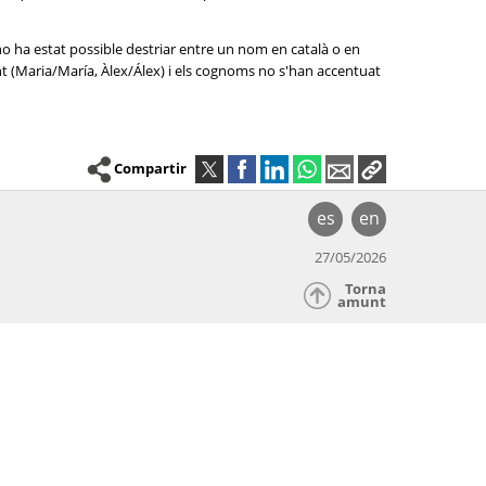
no ha estat possible destriar entre un nom en català o en
nt (Maria/María, Àlex/Álex) i els cognoms no s'han accentuat
Compartir
es
en
27/05/2026
Torna
amunt