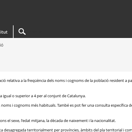
titut
ió
ació relativa a la freqüència dels noms i cognoms de la població resident a pa
 igual o superior a 4 per al conjunt de Catalunya.
ls noms i cognoms més habituals. També es pot fer una consulta específica d
ons el sexe, l'edat mitjana, la dècada de naixement i la nacionalitat.
 desagregada territorialment per províncies, àmbits del pla territorial i c