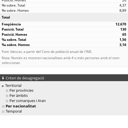
20
4,37
8,89
Total
12.670
130
65
1,56
3,16
Font: Idescat, a partir del Cens de població anual de l'INE.
Nota: Només es mostren nacionalitats amb 4 o més persones amb el nom
seleccionat.
Criteri de desagregació
Territorial
Per províncies
Per àmbits
Per comarques i Aran
Per nacionalitat
Temporal