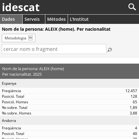
idescat
Dades
Serveis
Mètodes
L'Institut
Nom de la persona: ALEIX (home). Per nacionalitat
Metodologia
Nom de la persona: ALEIX (home)
Per nacionalitat. 2025
Espanya
12.457
128
65
1,89
3,88
Andorra
4
40