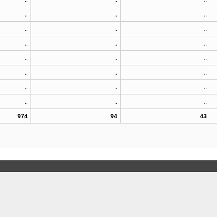
..
..
..
..
..
..
..
..
..
..
..
..
..
..
..
..
..
..
..
..
..
974
94
43