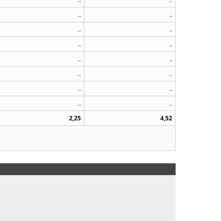
..
..
..
..
..
..
..
..
..
..
..
..
..
..
2,25
4,52