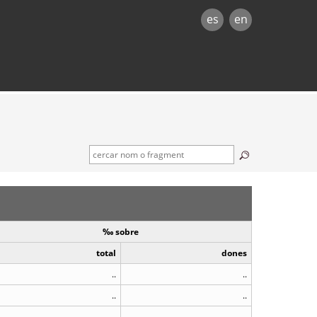
es
en
‰ sobre
total
dones
..
..
..
..
..
..