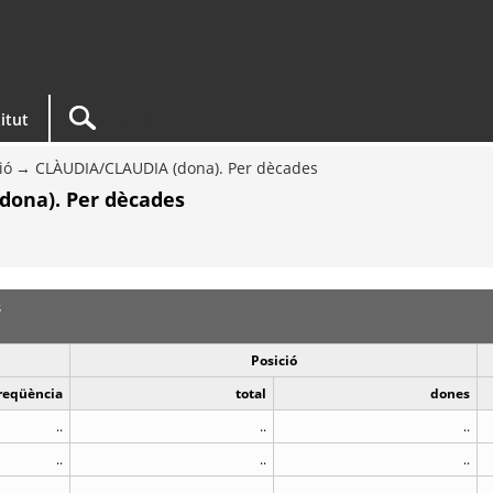
titut
ió
CLÀUDIA/CLAUDIA (dona). Per dècades
dona). Per dècades
s
Posició
reqüència
total
dones
..
..
..
..
..
..
..
..
..