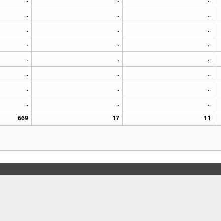
..
..
..
..
..
..
..
..
..
..
..
..
..
..
..
..
..
..
..
..
..
669
17
11