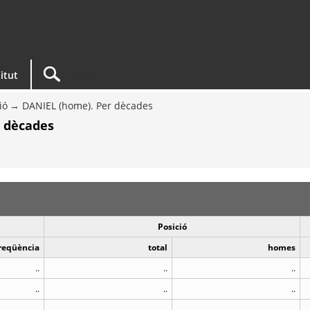
titut
ió
DANIEL (home). Per dècades
r dècades
Posició
reqüència
total
homes
..
..
..
..
..
..
..
..
..