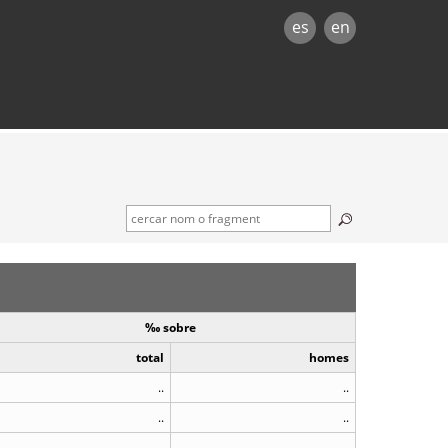
es
en
‰ sobre
total
homes
..
..
..
..
..
..