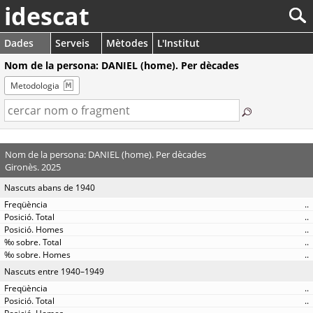
idescat
Dades
Serveis
Mètodes
L'Institut
Nom de la persona: DANIEL (home). Per dècades
Metodologia
Nom de la persona: DANIEL (home). Per dècades
Gironès. 2025
Nascuts abans de 1940
..
..
..
..
..
Nascuts entre 1940–1949
..
..