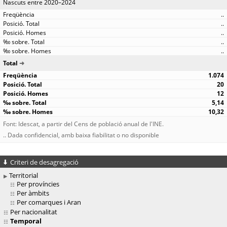
Nascuts entre 2020–2024
..
..
..
..
..
Total
1.074
20
12
5,14
10,32
Font: Idescat, a partir del Cens de població anual de l'INE.
.. Dada confidencial, amb baixa fiabilitat o no disponible
Criteri de desagregació
Territorial
Per províncies
Per àmbits
Per comarques i Aran
Per nacionalitat
Temporal