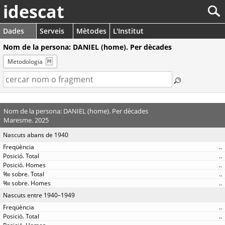
idescat
Dades
Serveis
Mètodes
L'Institut
Nom de la persona: DANIEL (home). Per dècades
Metodologia
Nom de la persona: DANIEL (home). Per dècades
Maresme. 2025
Nascuts abans de 1940
..
..
..
..
..
Nascuts entre 1940–1949
..
..