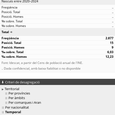
Nascuts entre 2020–2024
..
..
..
..
..
Total
2.877
15
9
6,03
12,23
Font: Idescat, a partir del Cens de població anual de l'INE.
.. Dada confidencial, amb baixa fiabilitat o no disponible
Criteri de desagregació
Territorial
Per províncies
Per àmbits
Per comarques i Aran
Per nacionalitat
Temporal