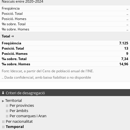
Nascuts entre 2020–2024
..
..
..
..
..
Total
7.125
13
9
7,34
14,96
Font: Idescat, a partir del Cens de població anual de l'INE.
.. Dada confidencial, amb baixa fiabilitat o no disponible
Criteri de desagregació
Territorial
Per províncies
Per àmbits
Per comarques i Aran
Per nacionalitat
Temporal