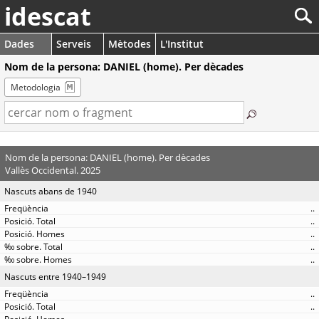
idescat
Dades
Serveis
Mètodes
L'Institut
Nom de la persona: DANIEL (home). Per dècades
Metodologia
Nom de la persona: DANIEL (home). Per dècades
Vallès Occidental. 2025
Nascuts abans de 1940
..
..
..
..
..
Nascuts entre 1940–1949
..
..