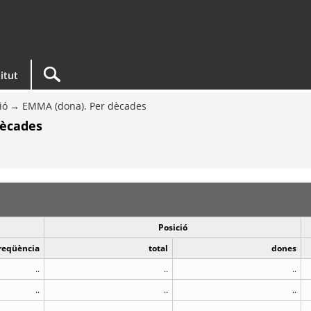
titut
ió
EMMA (dona). Per dècades
dècades
Posició
reqüència
total
dones
..
..
..
..
..
..
..
..
..