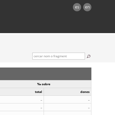
es
en
‰ sobre
total
dones
..
..
..
..
..
..