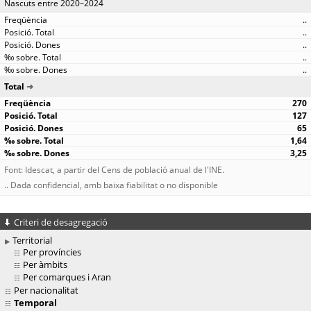
Nascuts entre 2020–2024
..
..
..
..
..
Total
270
127
65
1,64
3,25
Font: Idescat, a partir del Cens de població anual de l'INE.
.. Dada confidencial, amb baixa fiabilitat o no disponible
Criteri de desagregació
Territorial
Per províncies
Per àmbits
Per comarques i Aran
Per nacionalitat
Temporal