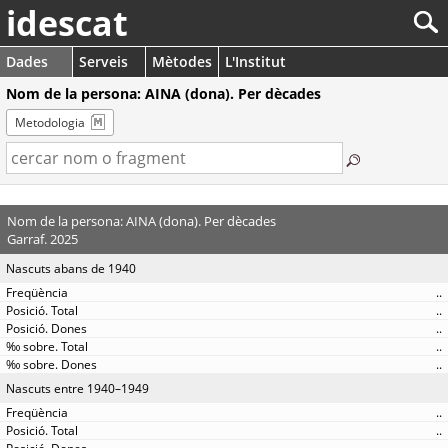
idescat
Dades
Serveis
Mètodes
L'Institut
Nom de la persona: AINA (dona). Per dècades
Metodologia
Nom de la persona: AINA (dona). Per dècades
Garraf. 2025
Nascuts abans de 1940
..
..
..
..
..
Nascuts entre 1940–1949
..
..