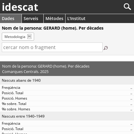
idescat
Dades
Serveis
Mètodes
L'Institut
Nom de la persona: GERARD (home). Per dècades
Metodologia
Nom de la persona: GERARD (home). Per dècades
Comarques Centrals. 2025
Nascuts abans de 1940
..
..
..
..
..
Nascuts entre 1940–1949
..
..