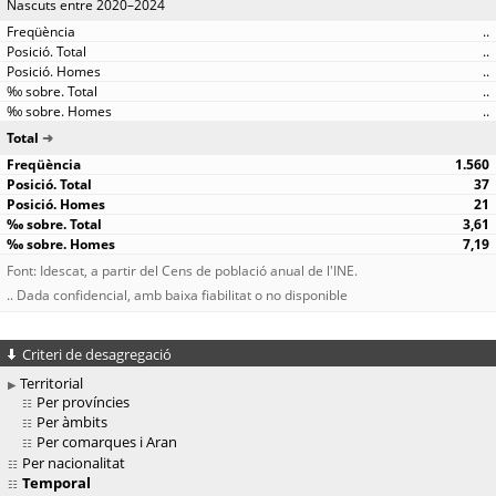
Nascuts entre 2020–2024
..
..
..
..
..
Total
1.560
37
21
3,61
7,19
Font: Idescat, a partir del Cens de població anual de l'INE.
.. Dada confidencial, amb baixa fiabilitat o no disponible
Criteri de desagregació
Territorial
Per províncies
Per àmbits
Per comarques i Aran
Per nacionalitat
Temporal