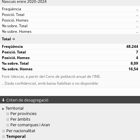
Nascuts entre 2020–2024
..
..
..
..
..
Total
48.244
7
4
8,09
16,54
Font: Idescat, a partir del Cens de població anual de l'INE.
.. Dada confidencial, amb baixa fiabilitat o no disponible
Criteri de desagregació
Territorial
Per províncies
Per àmbits
Per comarques i Aran
Per nacionalitat
Temporal