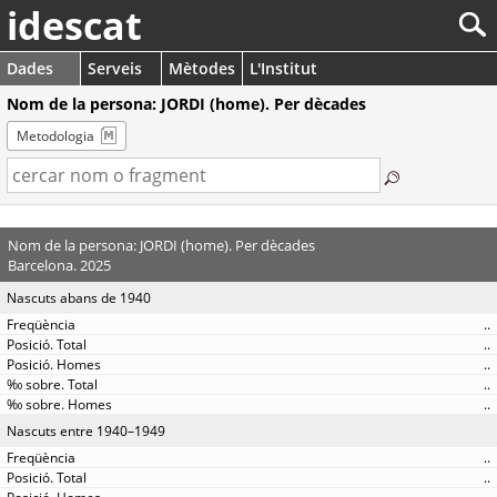
idescat
Dades
Serveis
Mètodes
L'Institut
Nom de la persona: JORDI (home). Per dècades
Metodologia
Nom de la persona: JORDI (home). Per dècades
Barcelona. 2025
Nascuts abans de 1940
..
..
..
..
..
Nascuts entre 1940–1949
..
..