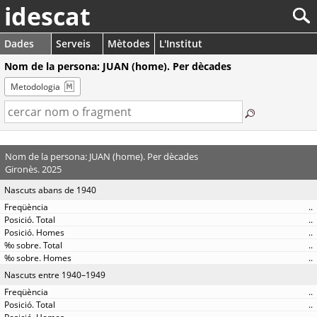
idescat
Dades
Serveis
Mètodes
L'Institut
Nom de la persona: JUAN (home). Per dècades
Metodologia
Nom de la persona: JUAN (home). Per dècades
Gironès. 2025
Nascuts abans de 1940
..
..
..
..
..
Nascuts entre 1940–1949
..
..