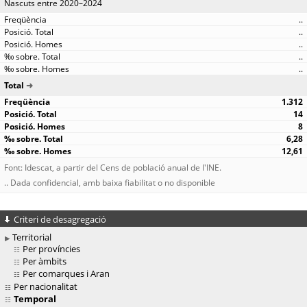
Nascuts entre 2020–2024
..
..
..
..
..
Total
1.312
14
8
6,28
12,61
Font: Idescat, a partir del Cens de població anual de l'INE.
.. Dada confidencial, amb baixa fiabilitat o no disponible
Criteri de desagregació
Territorial
Per províncies
Per àmbits
Per comarques i Aran
Per nacionalitat
Temporal