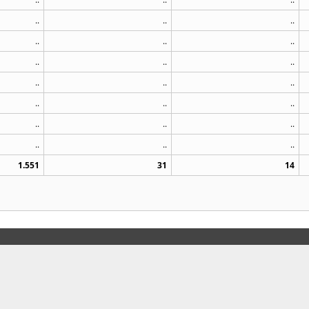
..
..
..
..
..
..
..
..
..
..
..
..
..
..
..
..
..
..
..
..
..
1.551
31
14