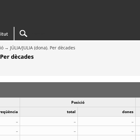
titut
ió
JÚLIA/JULIA (dona). Per dècades
 Per dècades
Posició
reqüència
total
dones
..
..
..
..
..
..
..
..
..