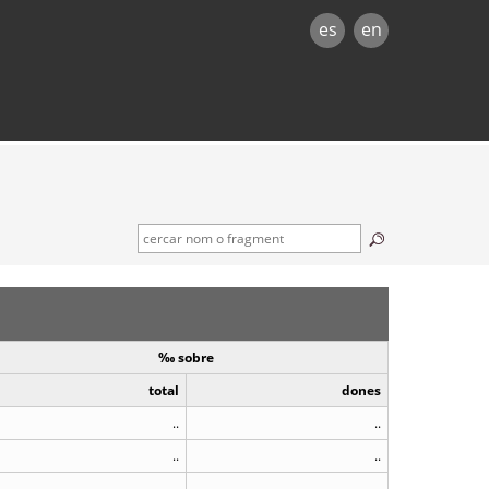
es
en
‰ sobre
total
dones
..
..
..
..
..
..