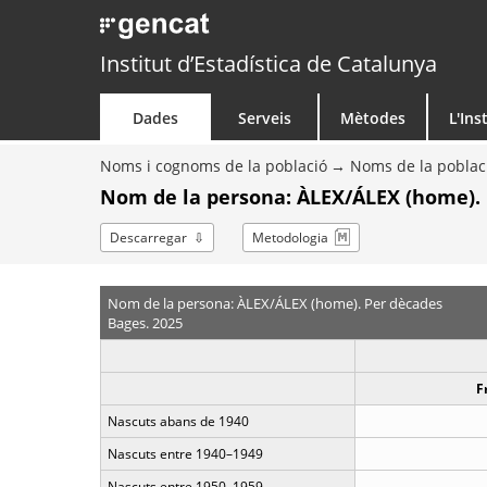
Institut d’Estadística de Catalunya
Dades
Serveis
Mètodes
L'Ins
Noms i cognoms de la població
Noms de la poblac
Nom de la persona: ÀLEX/ÁLEX (home).
Descarregar
Metodologia
Nom de la persona: ÀLEX/ÁLEX (home). Per dècades
Bages. 2025
F
Nascuts abans de 1940
Nascuts entre 1940–1949
Nascuts entre 1950–1959