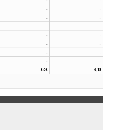
..
..
..
..
..
..
..
..
..
..
..
..
..
..
3,08
6,18