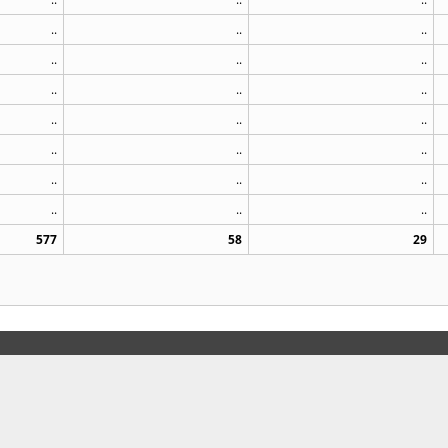
..
..
..
..
..
..
..
..
..
..
..
..
..
..
..
..
..
..
..
..
..
577
58
29