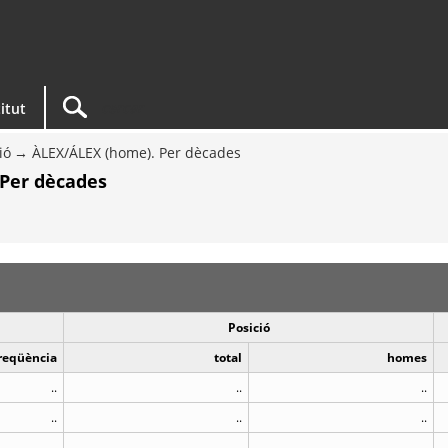
titut
ió
ÀLEX/ÁLEX (home). Per dècades
 Per dècades
Posició
reqüència
total
homes
..
..
..
..
..
..
..
..
..