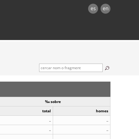
es
en
‰ sobre
total
homes
..
..
..
..
..
..