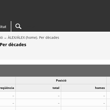
titut
ió
ÀLEX/ÁLEX (home). Per dècades
 Per dècades
Posició
reqüència
total
homes
..
..
..
..
..
..
..
..
..