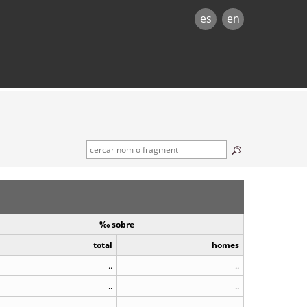
es
en
‰ sobre
total
homes
..
..
..
..
..
..