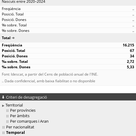
Nascuts entre 2020–2024
..
..
..
..
..
Total
16.215
67
34
2,72
5,33
Font: Idescat, a partir del Cens de població anual de l'INE.
.. Dada confidencial, amb baixa fiabilitat o no disponible
Criteri de desagregació
Territorial
Per províncies
Per àmbits
Per comarques i Aran
Per nacionalitat
Temporal