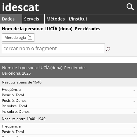
idescat
Dades
Serveis
Mètodes
L'Institut
Nom de la persona: LUCÍA (dona). Per dècades
Metodologia
Nom de la persona: LUCÍA (dona). Per dècades
Barcelona. 2025
Nascuts abans de 1940
..
..
..
..
..
Nascuts entre 1940–1949
..
..