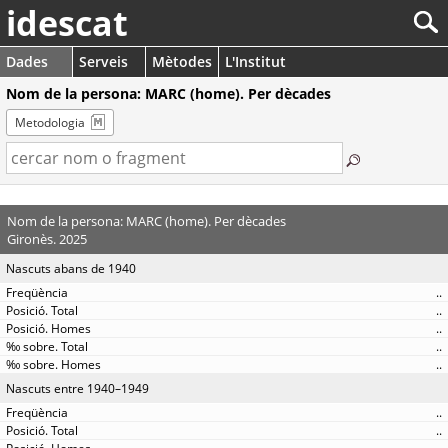
idescat
Dades
Serveis
Mètodes
L'Institut
Nom de la persona: MARC (home). Per dècades
Metodologia
Nom de la persona: MARC (home). Per dècades
Gironès. 2025
Nascuts abans de 1940
..
..
..
..
..
Nascuts entre 1940–1949
..
..