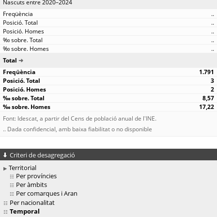
Nascuts entre 2020–2024
..
..
..
..
..
Total
1.791
3
2
8,57
17,22
Font: Idescat, a partir del Cens de població anual de l'INE.
.. Dada confidencial, amb baixa fiabilitat o no disponible
Criteri de desagregació
Territorial
Per províncies
Per àmbits
Per comarques i Aran
Per nacionalitat
Temporal