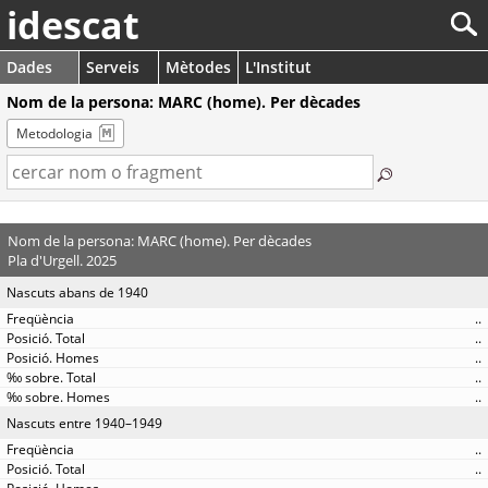
idescat
Dades
Serveis
Mètodes
L'Institut
Nom de la persona: MARC (home). Per dècades
Metodologia
Nom de la persona: MARC (home). Per dècades
Pla d'Urgell. 2025
Nascuts abans de 1940
..
..
..
..
..
Nascuts entre 1940–1949
..
..