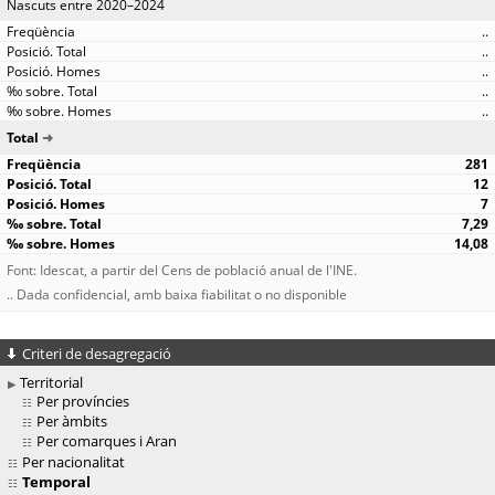
Nascuts entre 2020–2024
..
..
..
..
..
Total
281
12
7
7,29
14,08
Font: Idescat, a partir del Cens de població anual de l'INE.
.. Dada confidencial, amb baixa fiabilitat o no disponible
Criteri de desagregació
Territorial
Per províncies
Per àmbits
Per comarques i Aran
Per nacionalitat
Temporal