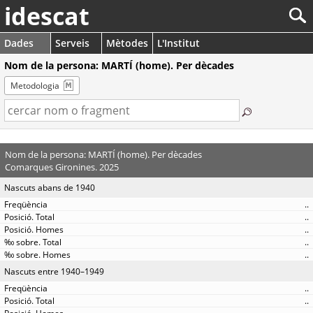
idescat
Dades
Serveis
Mètodes
L'Institut
Nom de la persona: MARTÍ (home). Per dècades
Metodologia
Nom de la persona: MARTÍ (home). Per dècades
Comarques Gironines. 2025
Nascuts abans de 1940
..
..
..
..
..
Nascuts entre 1940–1949
..
..