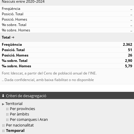
Nascuts entre 2020–2024
..
..
..
..
..
Total
2.362
51
26
2,90
5,79
Font: Idescat, a partir del Cens de població anual de l'INE.
.. Dada confidencial, amb baixa fiabilitat o no disponible
Criteri de desagregació
Territorial
Per províncies
Per àmbits
Per comarques i Aran
Per nacionalitat
Temporal