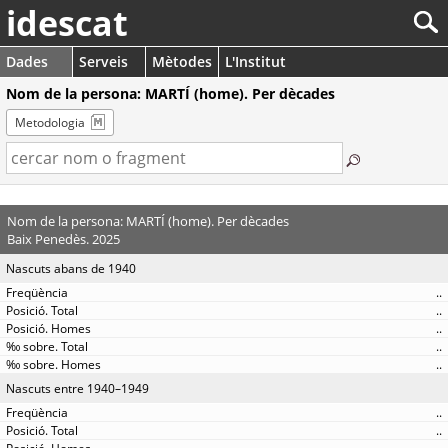
idescat
Dades
Serveis
Mètodes
L'Institut
Nom de la persona: MARTÍ (home). Per dècades
Metodologia
Nom de la persona: MARTÍ (home). Per dècades
Baix Penedès. 2025
Nascuts abans de 1940
..
..
..
..
..
Nascuts entre 1940–1949
..
..