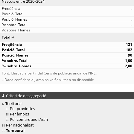
Nascuts entre 2020–2024
..
..
..
..
..
Total
121
182
90
1,00
2,00
Font: Idescat, a partir del Cens de població anual de l'INE.
.. Dada confidencial, amb baixa fiabilitat o no disponible
Criteri de desagregació
Territorial
Per províncies
Per àmbits
Per comarques i Aran
Per nacionalitat
Temporal