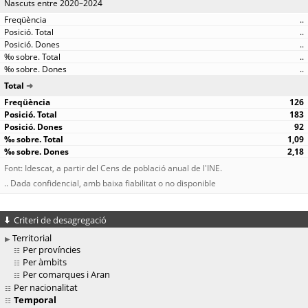
Nascuts entre 2020–2024
..
..
..
..
..
Total
126
183
92
1,09
2,18
Font: Idescat, a partir del Cens de població anual de l'INE.
.. Dada confidencial, amb baixa fiabilitat o no disponible
Criteri de desagregació
Territorial
Per províncies
Per àmbits
Per comarques i Aran
Per nacionalitat
Temporal