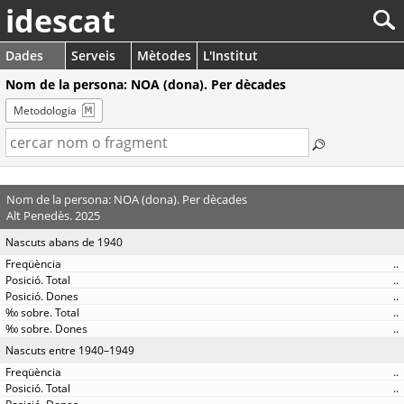
idescat
Dades
Serveis
Mètodes
L'Institut
Nom de la persona: NOA (dona). Per dècades
Metodologia
Nom de la persona: NOA (dona). Per dècades
Alt Penedès. 2025
Nascuts abans de 1940
..
..
..
..
..
Nascuts entre 1940–1949
..
..