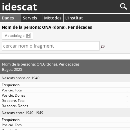
idescat
Dades
Serveis
Mètodes
L'Institut
Nom de la persona: ONA (dona). Per dècades
Metodologia
Nom de la persona: ONA (dona). Per dècades
Bages. 2025
Nascuts abans de 1940
..
..
..
..
..
Nascuts entre 1940–1949
..
..