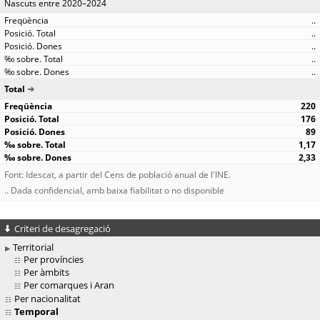
Nascuts entre 2020–2024
..
..
..
..
..
Total
220
176
89
1,17
2,33
Font: Idescat, a partir del Cens de població anual de l'INE.
.. Dada confidencial, amb baixa fiabilitat o no disponible
Criteri de desagregació
Territorial
Per províncies
Per àmbits
Per comarques i Aran
Per nacionalitat
Temporal