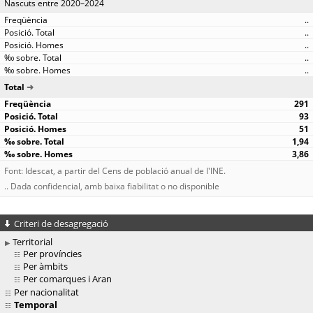
Nascuts entre 2020–2024
..
..
..
..
..
Total
291
93
51
1,94
3,86
Font: Idescat, a partir del Cens de població anual de l'INE.
.. Dada confidencial, amb baixa fiabilitat o no disponible
Criteri de desagregació
Territorial
Per províncies
Per àmbits
Per comarques i Aran
Per nacionalitat
Temporal