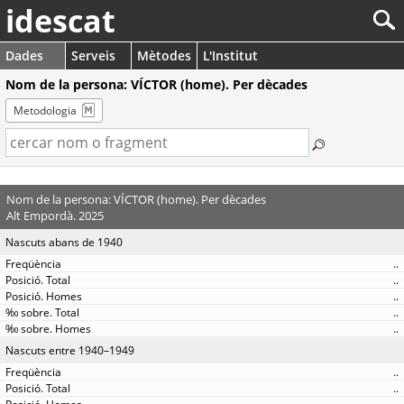
idescat
Dades
Serveis
Mètodes
L'Institut
Nom de la persona: VÍCTOR (home). Per dècades
Metodologia
Nom de la persona: VÍCTOR (home). Per dècades
Alt Empordà. 2025
Nascuts abans de 1940
..
..
..
..
..
Nascuts entre 1940–1949
..
..