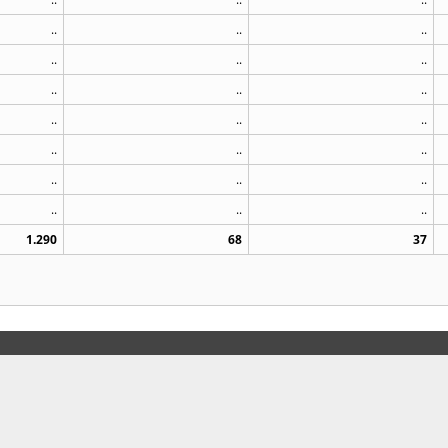
..
..
..
..
..
..
..
..
..
..
..
..
..
..
..
..
..
..
..
..
..
1.290
68
37