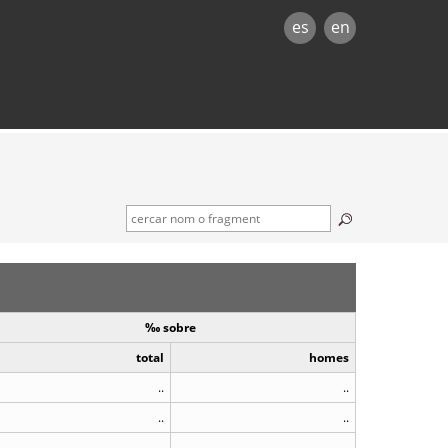
es
en
‰ sobre
total
homes
..
..
..
..
..
..