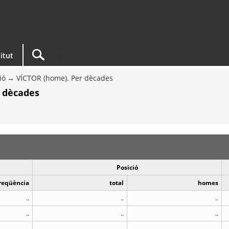
titut
ió
VÍCTOR (home). Per dècades
r dècades
Posició
reqüència
total
homes
..
..
..
..
..
..
..
..
..