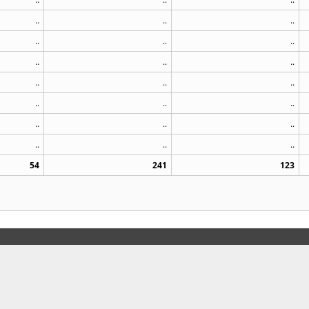
..
..
..
..
..
..
..
..
..
..
..
..
..
..
..
..
..
..
..
..
..
54
241
123