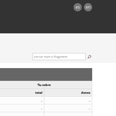
es
en
‰ sobre
total
dones
..
..
..
..
..
..