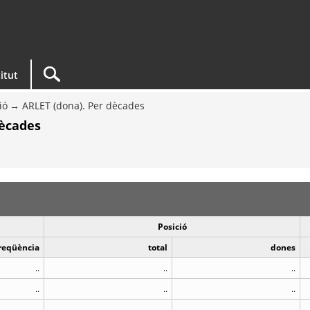
titut
ió
ARLET (dona). Per dècades
dècades
Posició
reqüència
total
dones
..
..
..
..
..
..
..
..
..