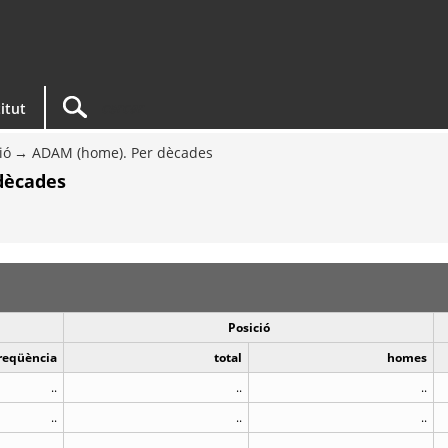
titut
ió
ADAM (home). Per dècades
dècades
Posició
reqüència
total
homes
..
..
..
..
..
..
..
..
..