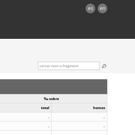
es
en
‰ sobre
total
homes
..
..
..
..
..
..