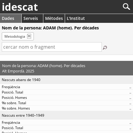
idescat
Dades
Serveis
Mètodes
L'Institut
Nom de la persona: ADAM (home). Per dècades
Metodologia
Nom de la persona: ADAM (home). Per dècades
Alt Empordà. 2025
Nascuts abans de 1940
..
..
..
..
..
Nascuts entre 1940–1949
..
..