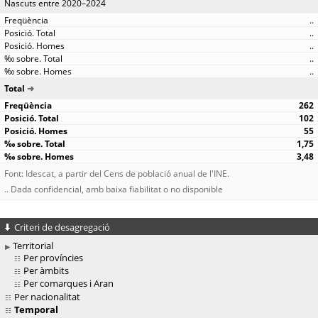
Nascuts entre 2020–2024
..
..
..
..
..
Total
262
102
55
1,75
3,48
Font: Idescat, a partir del Cens de població anual de l'INE.
.. Dada confidencial, amb baixa fiabilitat o no disponible
Criteri de desagregació
Territorial
Per províncies
Per àmbits
Per comarques i Aran
Per nacionalitat
Temporal