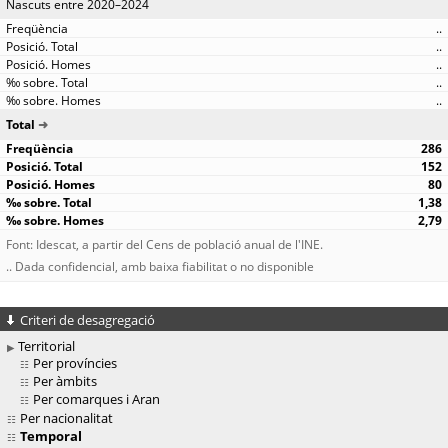
Nascuts entre 2020–2024
..
..
..
..
..
Total
286
152
80
1,38
2,79
Font: Idescat, a partir del Cens de població anual de l'INE.
.. Dada confidencial, amb baixa fiabilitat o no disponible
Criteri de desagregació
Territorial
Per províncies
Per àmbits
Per comarques i Aran
Per nacionalitat
Temporal