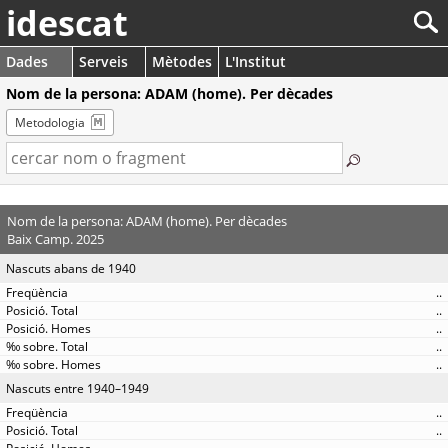
idescat
Dades
Serveis
Mètodes
L'Institut
Nom de la persona: ADAM (home). Per dècades
Metodologia
Nom de la persona: ADAM (home). Per dècades
Baix Camp. 2025
Nascuts abans de 1940
..
..
..
..
..
Nascuts entre 1940–1949
..
..