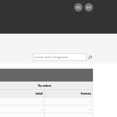
es
en
‰ sobre
total
homes
..
..
..
..
..
..