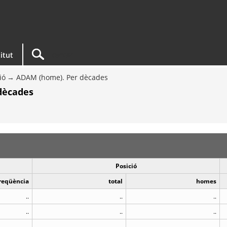
titut
ió
ADAM (home). Per dècades
dècades
Posició
reqüència
total
homes
..
..
..
..
..
..
..
..
..