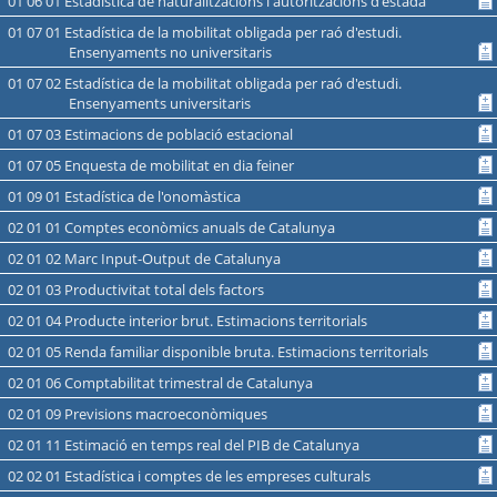
01 06 01 Estadística de naturalitzacions i autoritzacions d'estada
01 07 01 Estadística de la mobilitat obligada per raó d'estudi.
Ensenyaments no universitaris
01 07 02 Estadística de la mobilitat obligada per raó d'estudi.
Ensenyaments universitaris
01 07 03 Estimacions de població estacional
01 07 05 Enquesta de mobilitat en dia feiner
01 09 01 Estadística de l'onomàstica
02 01 01 Comptes econòmics anuals de Catalunya
02 01 02 Marc Input-Output de Catalunya
02 01 03 Productivitat total dels factors
02 01 04 Producte interior brut. Estimacions territorials
02 01 05 Renda familiar disponible bruta. Estimacions territorials
02 01 06 Comptabilitat trimestral de Catalunya
02 01 09 Previsions macroeconòmiques
02 01 11 Estimació en temps real del PIB de Catalunya
02 02 01 Estadística i comptes de les empreses culturals