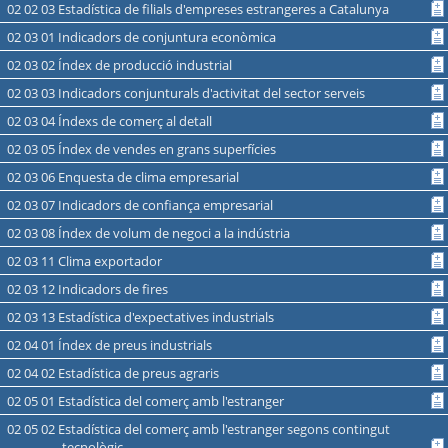
02 02 03 Estadística de filials d'empreses estrangeres a Catalunya
02 03 01 Indicadors de conjuntura econòmica
02 03 02 Índex de producció industrial
02 03 03 Indicadors conjunturals d'activitat del sector serveis
02 03 04 Índexs de comerç al detall
02 03 05 Índex de vendes en grans superfícies
02 03 06 Enquesta de clima empresarial
02 03 07 Indicadors de confiança empresarial
02 03 08 Índex de volum de negoci a la indústria
02 03 11 Clima exportador
02 03 12 Indicadors de fires
02 03 13 Estadística d'expectatives industrials
02 04 01 Índex de preus industrials
02 04 02 Estadística de preus agraris
02 05 01 Estadística del comerç amb l'estranger
02 05 02 Estadística del comerç amb l'estranger segons contingut
tecnològic