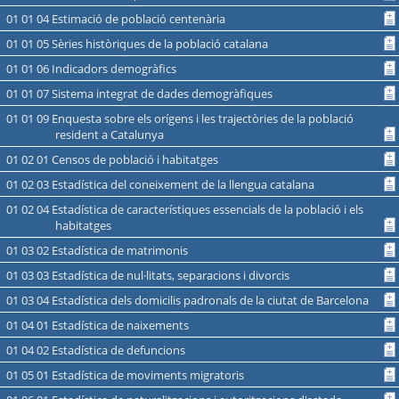
01 01 04 Estimació de població centenària
01 01 05 Sèries històriques de la població catalana
01 01 06 Indicadors demogràfics
01 01 07 Sistema integrat de dades demogràfiques
01 01 09 Enquesta sobre els orígens i les trajectòries de la població
resident a Catalunya
01 02 01 Censos de població i habitatges
01 02 03 Estadística del coneixement de la llengua catalana
01 02 04 Estadística de característiques essencials de la població i els
habitatges
01 03 02 Estadística de matrimonis
01 03 03 Estadística de nul·litats, separacions i divorcis
01 03 04 Estadística dels domicilis padronals de la ciutat de Barcelona
01 04 01 Estadística de naixements
01 04 02 Estadística de defuncions
01 05 01 Estadística de moviments migratoris