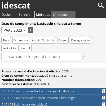
idescat
Dades
Serveis
Mètodes
L'Institut
Grau de compliment: L'actuació s'ha dut a terme
Tipus
Organisme
Àmbit / Subàmbit
Origen
Desagregació
Periodicitat
Compl.
Programa anual d'actuació estadística:
2023
Grau de compliment:
L'actuació s'ha dut a terme
Nombre d'actuacions:
279
Cost directe estimat:
9.453.800 €
01 01 01 Estadística del Padró municipal d'habitants
01 01 02 Estadística de població resident a l'estranger
01 01 03 Estimacions de població